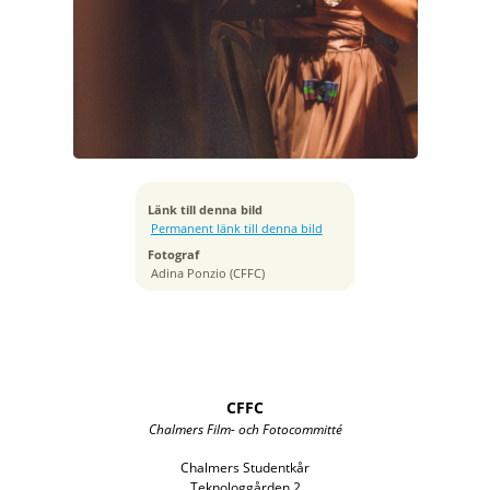
Exponeringstid
1/320 sek
Bländare
f/1.4
Kamera
Canon EOS R5
Tagen
2023:05:06 23:23:41
ISO
Länk till denna bild
4000
Permanent länk till denna bild
Brännvidd
Fotograf
50 mm
Adina Ponzio (CFFC)
CFFC
Chalmers Film- och Fotocommitté
Chalmers Studentkår
Teknologgården 2