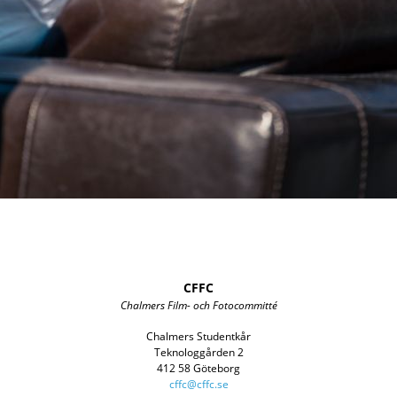
CFFC
Chalmers Film- och Fotocommitté
Chalmers Studentkår
Teknologgården 2
412 58 Göteborg
cffc@cffc.se