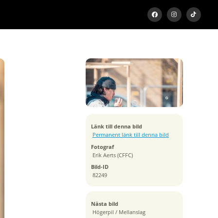
Exponeringstid
1/1600 sek
Bländare
f/2.8
Kamera
Canon EOS R6
Tagen
Länk till denna bild
2024:04:22 11:20:52
Permanent länk till denna bild
ISO
Fotograf
100
Erik Aerts (CFFC)
Brännvidd
Bild-ID
200 mm
82249
Nästa bild
Högerpil / Mellanslag