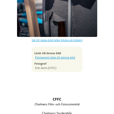
Exponeringstid
1/1250 sek
Bländare
f/2.8
Kamera
Canon EOS R6
Gå till nästa bild (eller klicka på bilden)
Tagen
2024:04:22 11:04:04
ISO
Länk till denna bild
100
Permanent länk till denna bild
Brännvidd
Fotograf
172 mm
Erik Aerts (CFFC)
CFFC
Chalmers Film- och Fotocommitté
Chalmers Studentkår