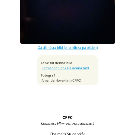
Exponeringstid
1/160 sek
Bländare
f/4.5
Kamera
Canon EOS R5
Gå till nästa bild (eller klicka på bilden)
Tagen
2024:02:06 22:56:50
ISO
Länk till denna bild
3200
Permanent länk till denna bild
Brännvidd
Fotograf
142 mm
Amanda Hoveklint (CFFC)
CFFC
Chalmers Film- och Fotocommitté
Chalmers Studentkår