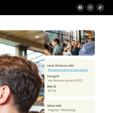
Exponeringstid
1/320 sek
Bländare
f/3.5
Kamera
Canon EOS R6
Tagen
Länk till denna bild
2024:08:27 09:30:55
Permanent länk till denna bild
ISO
Fotograf
2000
Isac Åkesson Jansen (CFFC)
Brännvidd
Bild-ID
35 mm
85178
Nästa bild
Högerpil / Mellanslag