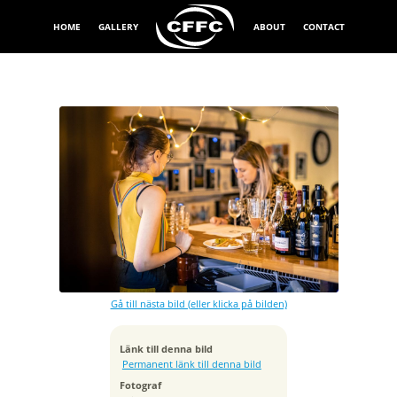
HOME
GALLERY
ABOUT
CONTACT
Exponeringstid
1/160 sek
Bländare
f/1.4
Kamera
Canon EOS R5
Gå till nästa bild (eller klicka på bilden)
Tagen
2024:02:14 19:14:51
ISO
Länk till denna bild
6400
Permanent länk till denna bild
Brännvidd
Fotograf