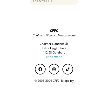
50 mm
Erik Aerts (CFFC)
CFFC
Chalmers Film- och Fotocommitté
Chalmers Studentkår
Teknologgården 2
412 58 Göteborg
cffc@cffc.se
© 2008-2026 CFFC.
Bildpolicy