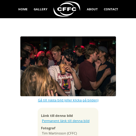
HOME
GALLERY
ABOUT
CONTACT
Exponeringstid
1/15 sek
Bländare
f/6.3
Kamera
Canon EOS R6
Gå till nästa bild (eller klicka på bilden)
Tagen
2024:09:01 01:40:12
ISO
Länk till denna bild
500
Permanent länk till denna bild
Brännvidd
Fotograf
46 mm
Tim Martinsson (CFFC)