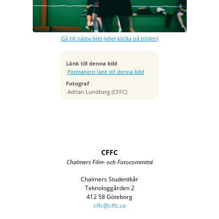
Bländare
f/2.0
Kamera
Canon EOS R6m2
Gå till nästa bild (eller klicka på bilden)
Tagen
2025:10:03 15:56:02
ISO
Länk till denna bild
5000
Permanent länk till denna bild
Brännvidd
Fotograf
70 mm
Adrian Lundberg (CFFC)
CFFC
Chalmers Film- och Fotocommitté
Chalmers Studentkår
Teknologgården 2
412 58 Göteborg
cffc@cffc.se