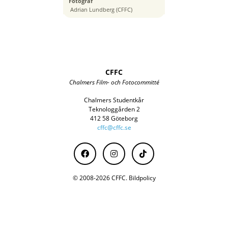
Fotograf
105 mm
Adrian Lundberg (CFFC)
CFFC
Chalmers Film- och Fotocommitté
Chalmers Studentkår
Teknologgården 2
412 58 Göteborg
cffc@cffc.se
© 2008-2026 CFFC.
Bildpolicy