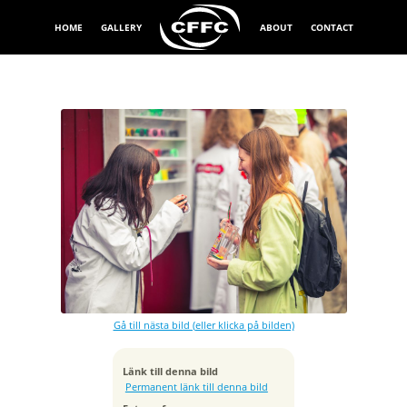
HOME
GALLERY
ABOUT
CONTACT
Exponeringstid
1/1250 sek
Bländare
f/1.4
Kamera
Canon EOS 5D Mark IV
Gå till nästa bild (eller klicka på bilden)
Tagen
2025:04:20 11:13:55
ISO
Länk till denna bild
100
Permanent länk till denna bild
Brännvidd