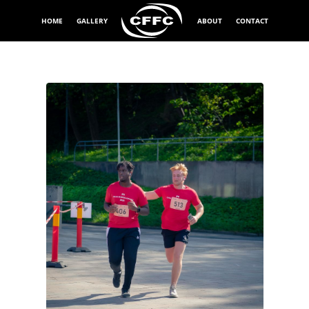
HOME
GALLERY
ABOUT
CONTACT
Exponeringstid
1/1000 sek