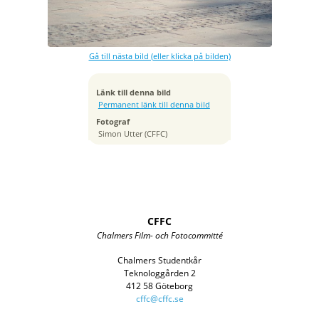
Bländare
f/3.5
Kamera
Canon EOS 5D Mark IV
Gå till nästa bild (eller klicka på bilden)
Tagen
2025:05:07 16:13:11
ISO
Länk till denna bild
250
Permanent länk till denna bild
Brännvidd
Fotograf
85 mm
Simon Utter (CFFC)
CFFC
Chalmers Film- och Fotocommitté
Chalmers Studentkår
Teknologgården 2
412 58 Göteborg
cffc@cffc.se