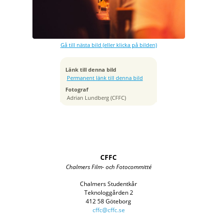
Bländare
f/1.4
Kamera
Canon EOS R6m2
Gå till nästa bild (eller klicka på bilden)
Tagen
2025:11:12 19:22:39
ISO
Länk till denna bild
3200
Permanent länk till denna bild
Brännvidd
Fotograf
85 mm
Adrian Lundberg (CFFC)
CFFC
Chalmers Film- och Fotocommitté
Chalmers Studentkår
Teknologgården 2
412 58 Göteborg
cffc@cffc.se