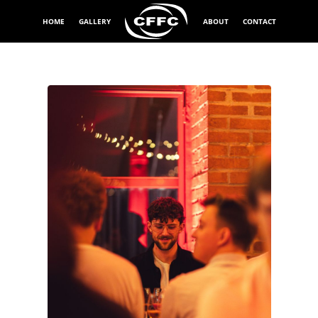
HOME
GALLERY
ABOUT
CONTACT
Exponeringstid
1/160 sek