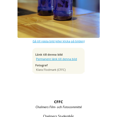
Exponeringstid
1/60 sek
Bländare
f/2.0
Kamera
Canon EOS R6m2
Gå till nästa bild (eller klicka på bilden)
Tagen
2025:01:23 20:56:49
ISO
Länk till denna bild
2500
Permanent länk till denna bild
Brännvidd
Fotograf
70 mm
Klara Flodmark (CFFC)
CFFC
Chalmers Film- och Fotocommitté
Chalmers Studentkår