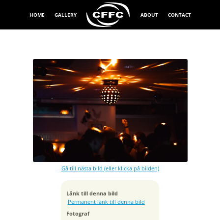
HOME
GALLERY
ABOUT
CONTACT
Exponeringstid
1/125 sek
Bländare
f/1.4
Kamera
Canon EOS 5D Mark IV
Gå till nästa bild (eller klicka på bilden)
Tagen
2025:01:23 22:26:44
ISO
Länk till denna bild
4000
Permanent länk till denna bild
Brännvidd
Fotograf