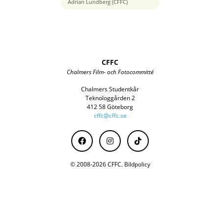
105 mm
Adrian Lundberg (CFFC)
CFFC
Chalmers Film- och Fotocommitté
Chalmers Studentkår
Teknologgården 2
412 58 Göteborg
cffc@cffc.se
© 2008-2026 CFFC.
Bildpolicy