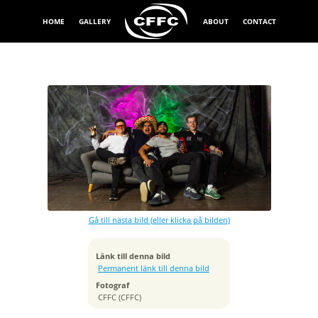
HOME
GALLERY
ABOUT
CONTACT
Exponeringstid
1/200 sek
Bländare
f/7.1
Kamera
Canon EOS R6
Gå till nästa bild (eller klicka på bilden)
Tagen
2025:11:08 22:36:26
ISO
Länk till denna bild
640
Permanent länk till denna bild
Brännvidd
Fotograf
32 mm
CFFC (CFFC)