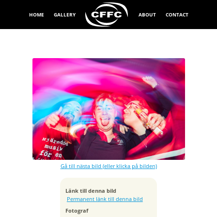
HOME
GALLERY
ABOUT
CONTACT
Exponeringstid
1/6 sek
Bländare
f/2.0
Kamera
Canon EOS R6
Gå till nästa bild (eller klicka på bilden)
Tagen
2025:11:28 23:51:35
ISO
Länk till denna bild
100
Permanent länk till denna bild
Brännvidd
Fotograf