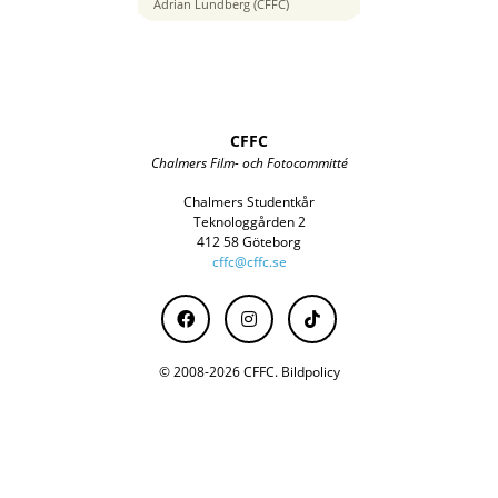
28 mm
Adrian Lundberg (CFFC)
CFFC
Chalmers Film- och Fotocommitté
Chalmers Studentkår
Teknologgården 2
412 58 Göteborg
cffc@cffc.se
© 2008-2026 CFFC.
Bildpolicy