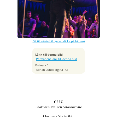
Exponeringstid
1/200 sek
Bländare
f/2.8
Kamera
Canon EOS R6
Gå till nästa bild (eller klicka på bilden)
Tagen
2025:11:28 22:40:41
ISO
Länk till denna bild
6400
Permanent länk till denna bild
Brännvidd
Fotograf
70 mm
Adrian Lundberg (CFFC)
CFFC
Chalmers Film- och Fotocommitté
Chalmers Studentkår