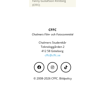
Brännvidd
Fanny Gustafsson Klintberg
19 mm
(CFFC)
CFFC
Chalmers Film- och Fotocommitté
Chalmers Studentkår
Teknologgården 2
412 58 Göteborg
cffc@cffc.se
© 2008-2026 CFFC.
Bildpolicy