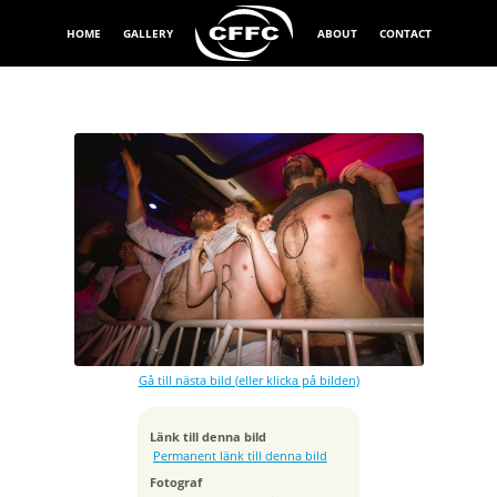
HOME
GALLERY
ABOUT
CONTACT
Exponeringstid
1/20 sek
Bländare
f/3.5
Kamera
Canon EOS R5
Gå till nästa bild (eller klicka på bilden)
Tagen
2025:11:28 23:51:57
Länk till denna bild
ISO
Permanent länk till denna bild
200
Fotograf