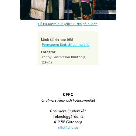
Bländare
f/2.0
Kamera
Canon EOS R6m2
Gå till nästa bild (eller klicka på bilden)
Tagen
2025:11:28 21:15:52
Länk till denna bild
ISO
Permanent länk till denna bild
1000
Fotograf
Brännvidd
Fanny Gustafsson Klintberg
70 mm
(CFFC)
CFFC
Chalmers Film- och Fotocommitté
Chalmers Studentkår
Teknologgården 2
412 58 Göteborg
cffc@cffc.se