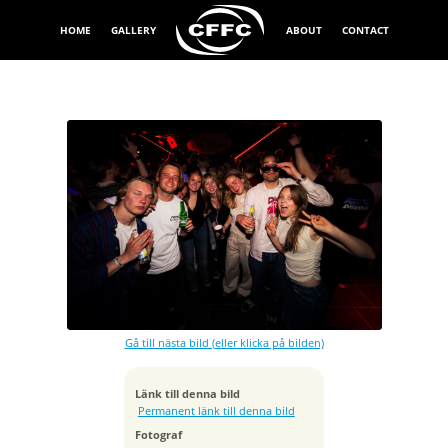
HOME
GALLERY
ABOUT
CONTACT
Exponeringstid
1/125 sek
Gå till nästa bild (eller klicka på bilden)
Kamera
Canon EOS 6D
Tagen
Länk till denna bild
2025:05:01 00:38:57
Permanent länk till denna bild
ISO
Fotograf