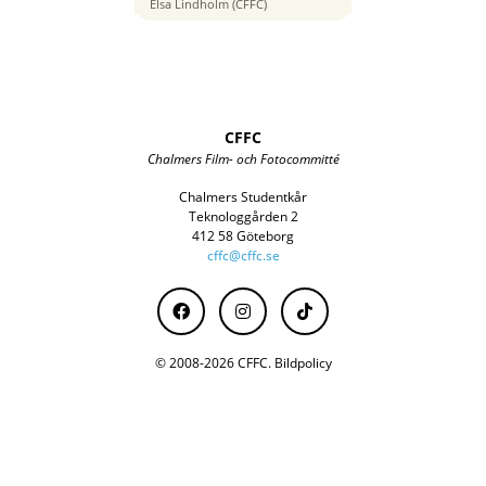
400
Elsa Lindholm (CFFC)
CFFC
Chalmers Film- och Fotocommitté
Chalmers Studentkår
Teknologgården 2
412 58 Göteborg
cffc@cffc.se
© 2008-2026 CFFC.
Bildpolicy