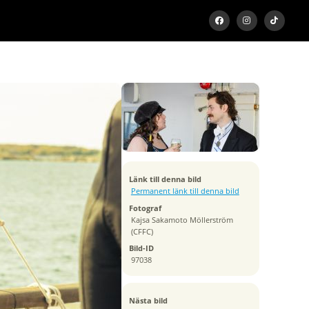
Exponeringstid
1/320 sek
Bländare
f/7.1
Kamera
Canon EOS R6m2
Länk till denna bild
Tagen
Permanent länk till denna bild
2026:05:09 16:25:03
Fotograf
ISO
Kajsa Sakamoto Möllerström
320
(CFFC)
Brännvidd
Bild-ID
70 mm
97038
Nästa bild