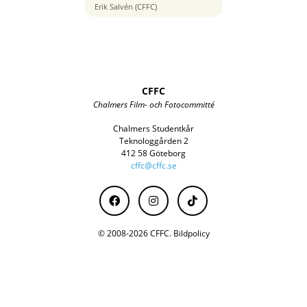
17 mm
Erik Salvén (CFFC)
CFFC
Chalmers Film- och Fotocommitté
Chalmers Studentkår
Teknologgården 2
412 58 Göteborg
cffc@cffc.se
© 2008-2026 CFFC.
Bildpolicy