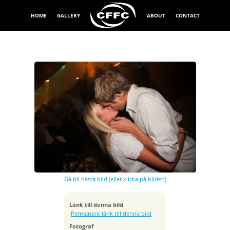
HOME
GALLERY
ABOUT
CONTACT
Exponeringstid
1/15 sek
Bländare
f/2.8
Kamera
Canon EOS 40D
Gå till nästa bild (eller klicka på bilden)
Tagen
2008:09:14 02:06:12
ISO
Länk till denna bild
400
Permanent länk till denna bild
Brännvidd
Fotograf