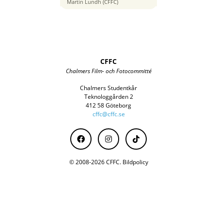
35 mm
Martin Lundh (CFFC)
CFFC
Chalmers Film- och Fotocommitté
Chalmers Studentkår
Teknologgården 2
412 58 Göteborg
cffc@cffc.se
© 2008-2026 CFFC.
Bildpolicy