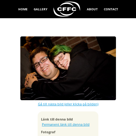
HOME
GALLERY
ABOUT
CONTACT
Exponeringstid
1/30 sek
Bländare
f/2.8
Kamera
Canon EOS 5D
Gå till nästa bild (eller klicka på bilden)
Tagen
2008:09:04 21:49:10
ISO
Länk till denna bild
800
Permanent länk till denna bild
Brännvidd
Fotograf