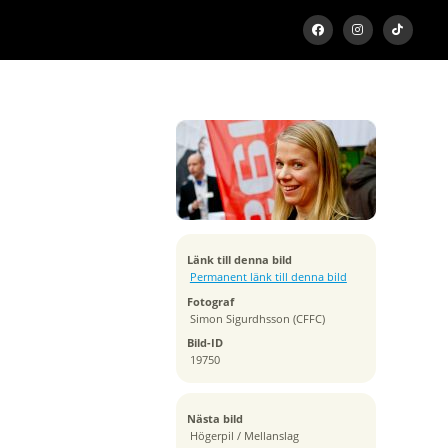
Exponeringstid
1/640 sek
Bländare
f/2.8
Kamera
Canon EOS 7D
Tagen
Länk till denna bild
2012:02:07 13:16:36
Permanent länk till denna bild
ISO
Fotograf
1250
Simon Sigurdhsson (CFFC)
Brännvidd
Bild-ID
70 mm
19750
Nästa bild
Högerpil / Mellanslag