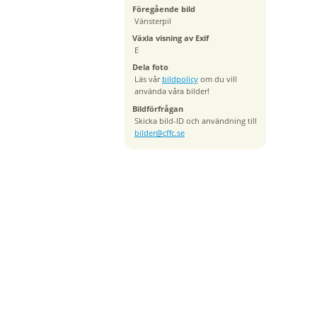
Föregående bild
Vänsterpil
Växla visning av Exif
E
Dela foto
Läs vår
bildpolicy
om du vill
använda våra bilder!
Bildförfrågan
Skicka bild-ID och användning till
bilder@cffc.se