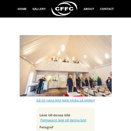
HOME
GALLERY
ABOUT
CONTACT
Exponeringstid
1/80 sek
Bländare
f/2.8
Kamera
Canon EOS 5D Mark III
Gå till nästa bild (eller klicka på bilden)
Tagen
2016:09:23 14:27:16
ISO
Länk till denna bild
500
Permanent länk till denna bild
Brännvidd
Fotograf