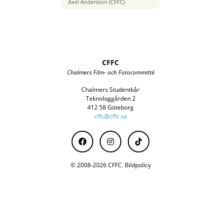
16 mm
Axel Andersson (CFFC)
CFFC
Chalmers Film- och Fotocommitté
Chalmers Studentkår
Teknologgården 2
412 58 Göteborg
cffc@cffc.se
© 2008-2026 CFFC.
Bildpolicy