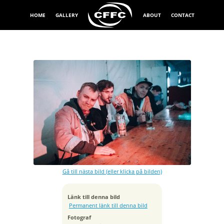
HOME
GALLERY
ABOUT
CONTACT
Exponeringstid
1/160 sek
Bländare
f/2.8
Kamera
Canon EOS 5D Mark IV
Gå till nästa bild (eller klicka på bilden)
Tagen
2018:04:24 21:46:53
ISO
Länk till denna bild
6400
Permanent länk till denna bild
Brännvidd
Fotograf