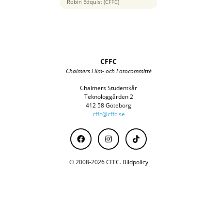
34 mm
Robin Edquist (CFFC)
CFFC
Chalmers Film- och Fotocommitté
Chalmers Studentkår
Teknologgården 2
412 58 Göteborg
cffc@cffc.se
© 2008-2026 CFFC.
Bildpolicy