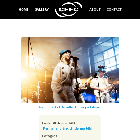
HOME
GALLERY
ABOUT
CONTACT
Exponeringstid
1/320 sek
Bländare
f/3.5
Kamera
Canon EOS 5D Mark III
Gå till nästa bild (eller klicka på bilden)
Tagen
2018:09:09 17:04:03
ISO
Länk till denna bild
2000
Permanent länk till denna bild
Brännvidd
Fotograf