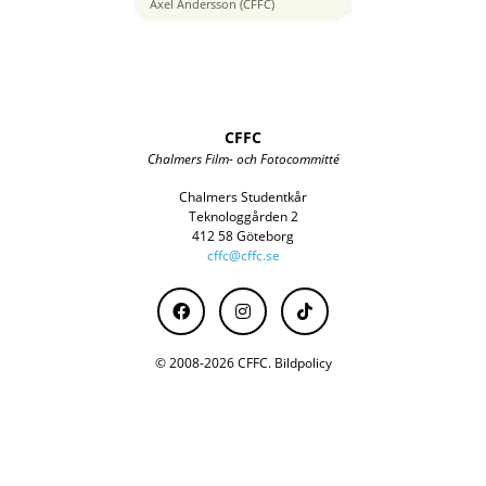
50 mm
Axel Andersson (CFFC)
CFFC
Chalmers Film- och Fotocommitté
Chalmers Studentkår
Teknologgården 2
412 58 Göteborg
cffc@cffc.se
© 2008-2026 CFFC.
Bildpolicy