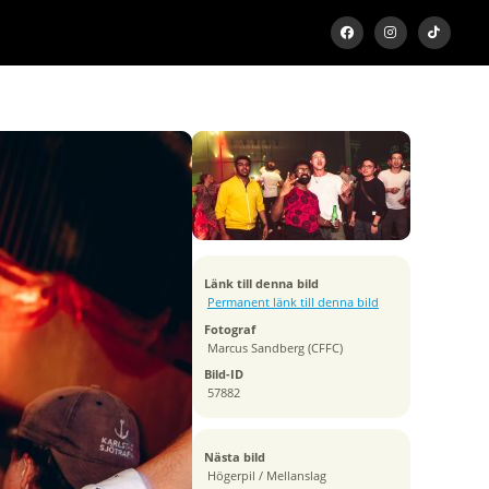
Exponeringstid
1/13 sek
Bländare
f/5.6
Kamera
Canon EOS 5D Mark IV
Tagen
Länk till denna bild
2019:09:01 00:10:14
Permanent länk till denna bild
ISO
Fotograf
500
Marcus Sandberg (CFFC)
Brännvidd
Bild-ID
51 mm
57882
Nästa bild
Högerpil / Mellanslag