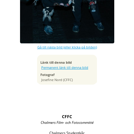
Exponeringstid
1/125 sek
Bländare
f/5.6
Kamera
Canon EOS 5DS R
Gå till nästa bild (eller klicka på bilden)
Tagen
2020:01:23 21:10:06
ISO
Länk till denna bild
320
Permanent länk till denna bild
Brännvidd
Fotograf
38 mm
Josefine Nord (CFFC)
CFFC
Chalmers Film- och Fotocommitté
Chalmers Studentkår