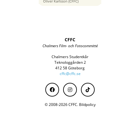
115 mm
Oliver Karlsson (CFFC)
CFFC
Chalmers Film- och Fotocommitté
Chalmers Studentkår
Teknologgården 2
412 58 Göteborg
cffc@cffc.se
© 2008-2026 CFFC.
Bildpolicy