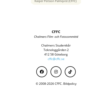
85 mm
Kasper Persson Palmqvist (CFFC)
CFFC
Chalmers Film- och Fotocommitté
Chalmers Studentkår
Teknologgården 2
412 58 Göteborg
cffc@cffc.se
© 2008-2026 CFFC.
Bildpolicy