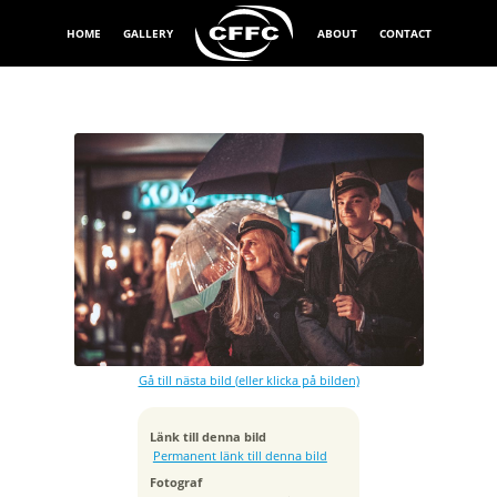
HOME
GALLERY
ABOUT
CONTACT
Exponeringstid
1/200 sek
Bländare
f/1.6
Kamera
Canon EOS-1D X Mark II
Gå till nästa bild (eller klicka på bilden)
Tagen
2021:11:20 18:13:04
ISO
Länk till denna bild
2500
Permanent länk till denna bild
Brännvidd
Fotograf