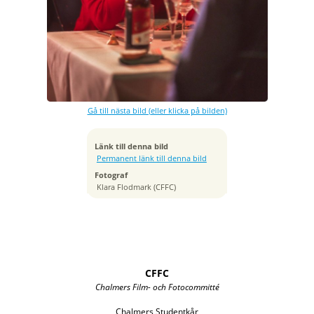
Exponeringstid
1/200 sek
Bländare
f/1.6
Kamera
Canon EOS R6m2
Gå till nästa bild (eller klicka på bilden)
Tagen
2024:12:07 21:56:04
ISO
Länk till denna bild
3200
Permanent länk till denna bild
Brännvidd
Fotograf
105 mm
Klara Flodmark (CFFC)
CFFC
Chalmers Film- och Fotocommitté
Chalmers Studentkår