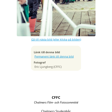
Exponeringstid
1/1000 sek
Bländare
f/2.0
Kamera
Canon EOS R6m2
Gå till nästa bild (eller klicka på bilden)
Tagen
2024:05:04 16:00:08
ISO
Länk till denna bild
250
Permanent länk till denna bild
Brännvidd
Fotograf
70 mm
Eric Ljungberg (CFFC)
CFFC
Chalmers Film- och Fotocommitté
Chalmers Studentkår